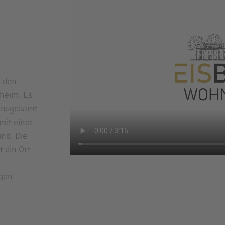
n den
heim. Es
 insgesamt
mit einer
ind. Die
t ein Ort
igen